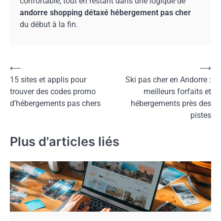
confortable, tout en restant dans une logique de
andorre shopping détaxé hébergement pas cher
du début à la fin.
Navigation
⟵
⟶
15 sites et applis pour
Ski pas cher en Andorre :
de
trouver des codes promo
meilleurs forfaits et
l’article
d’hébergements pas chers
hébergements près des
pistes
Plus d'articles liés