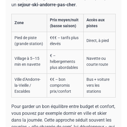
un
sejour-ski-andorre-pas-cher
.
Prix moyen/nuit
Accès aux
Zone
(basse saison)
pistes
Pied de piste
€€€ – tarifs plus
Direct, à pied
(grande station)
élevés
€ –
Village à 5–15
Navette ou
hébergements
min en navette
courte route
plus abordables
Ville d’Andorre-
€€ – bon
Bus + voiture
la-Vieille /
compromis
vers les
Escaldes
prix/confort
stations
Pour garder un bon équilibre entre budget et confort,
vous pouvez par exemple dormir en ville et skier
dans la journée. Cette approche séduit souvent les
couples « elle chargée de com’, lui développeur » qui