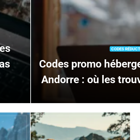
des
CODES RÉDUC
as
Codes promo héberge
Andorre : où les tro