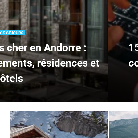
GS SÉJOURS
s cher en Andorre :
15
ments, résidences et
c
ôtels