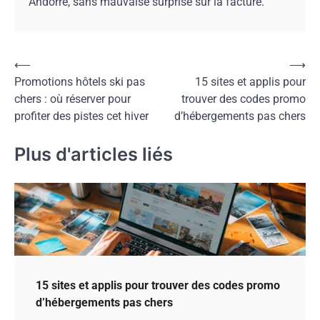
Andorre, sans mauvaise surprise sur la facture.
Navigation
⟵
⟶
Promotions hôtels ski pas
15 sites et applis pour
de
chers : où réserver pour
trouver des codes promo
l’article
profiter des pistes cet hiver
d’hébergements pas chers
Plus d'articles liés
15 sites et applis pour trouver des codes promo
d’hébergements pas chers