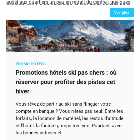
aussi aux quartiers un peu en retrait du centre : quelques
booking” pour la haute saison, et les ventes privées pour
stations de métro plus loin, les tarifs chutent, sans
décrocher des réductions exclusives jusqu’à -40 %. Les
Voir plus
sacrifier le confort.
hôtels de chaîne près des plages, les résidences à la
montagne et les petits boutiques-hôtels en Europe
proposent souvent des deals cachés via leurs newsletters.
Vous, vous comparez. Lui, il traque les codes promo.
Ensemble, vous payez vos nuits beaucoup moins cher.
PROMO HÔTELS
Promotions hôtels ski pas chers : où
réserver pour profiter des pistes cet
hiver
Vous rêvez de partir au ski sans flinguer votre
compte en banque ? Vous n’êtes pas seul. Entre les
forfaits, la location de matériel, les restos d’altitude
et l’hôtel, la facture grimpe très vite. Pourtant, avec
les bonnes astuces et…