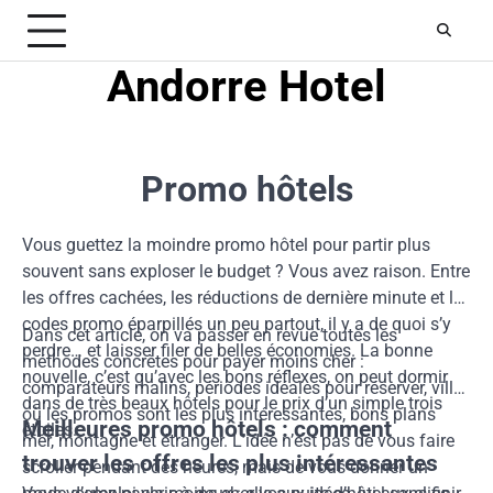
Skip
to
content
Andorre Hotel
Promo hôtels
Vous guettez la moindre promo hôtel pour partir plus
souvent sans exploser le budget ? Vous avez raison. Entre
les offres cachées, les réductions de dernière minute et les
codes promo éparpillés un peu partout, il y a de quoi s’y
Dans cet article, on va passer en revue toutes les
perdre… et laisser filer de belles économies. La bonne
méthodes concrètes pour payer moins cher :
nouvelle, c’est qu’avec les bons réflexes, on peut dormir
comparateurs malins, périodes idéales pour réserver, villes
dans de très beaux hôtels pour le prix d’un simple trois
où les promos sont les plus intéressantes, bons plans
Meilleures promo hôtels : comment
étoiles.
mer, montagne et étranger. L’idée n’est pas de vous faire
trouver les offres les plus intéressantes
scroller pendant des heures, mais de vous donner un